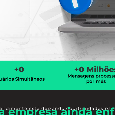
+
0
+
0
 Milhõe
Mensagens process
uários Simultâneos
por mês
a empresa ainda enf
tendimento está deixando oportunidades pas