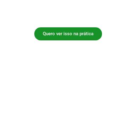
Quero ver isso na prática
Mens
Respos
person
Dash
Acompa
tempo 
Atend
Integr