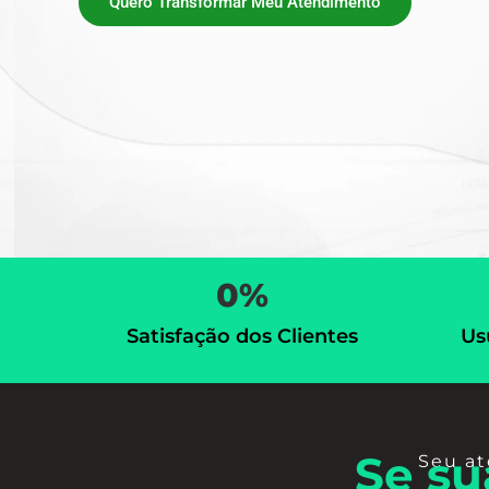
Quero Transformar Meu Atendimento
0
%
Satisfação dos Clientes
Us
Se su
Seu a